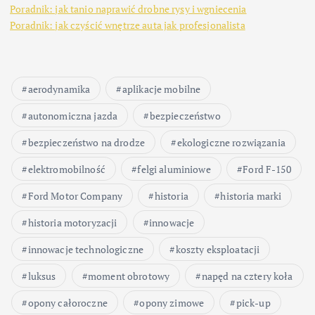
Poradnik: jak tanio naprawić drobne rysy i wgniecenia
Poradnik: jak czyścić wnętrze auta jak profesjonalista
aerodynamika
aplikacje mobilne
autonomiczna jazda
bezpieczeństwo
bezpieczeństwo na drodze
ekologiczne rozwiązania
elektromobilność
felgi aluminiowe
Ford F-150
Ford Motor Company
historia
historia marki
historia motoryzacji
innowacje
innowacje technologiczne
koszty eksploatacji
luksus
moment obrotowy
napęd na cztery koła
opony całoroczne
opony zimowe
pick-up