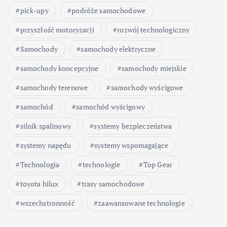
pick-upy
podróże samochodowe
przyszłość motoryzacji
rozwój technologiczny
Samochody
samochody elektryczne
samochody koncepcyjne
samochody miejskie
samochody terenowe
samochody wyścigowe
samochód
samochód wyścigowy
silnik spalinowy
systemy bezpieczeństwa
systemy napędu
systemy wspomagające
Technologia
technologie
Top Gear
toyota hilux
trasy samochodowe
wszechstronność
zaawansowane technologie