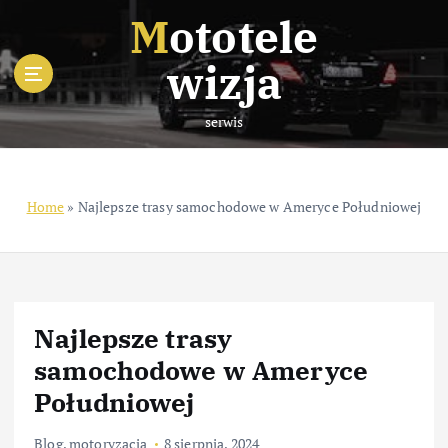
S
Mototele
k
i
wizja
p
t
serwis
o
c
o
n
Home
»
Najlepsze trasy samochodowe w Ameryce Południowej
t
e
n
t
Najlepsze trasy
samochodowe w Ameryce
Południowej
Blog
,
motoryzacja
8 sierpnia, 2024