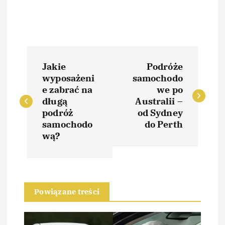
N
Jakie
Podróże
a
wyposażeni
samochodo
e zabrać na
we po
w
długą
Australii –
podróż
od Sydney
i
samochodo
do Perth
wą?
g
a
Powiązane treści
c