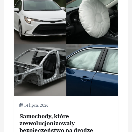
j
a
w
p
i
s
u
14 lipca, 2026
Samochody, które
zrewolucjonizowały
bezpieczeństwo na drodze