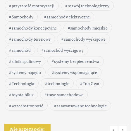
przyszłość motoryzacji
rozwój technologiczny
Samochody
samochody elektryczne
samochody koncepcyjne
samochody miejskie
samochody terenowe
samochody wyścigowe
samochód
samochód wyścigowy
silnik spalinowy
systemy bezpieczeństwa
systemy napędu
systemy wspomagające
Technologia
technologie
Top Gear
toyota hilux
trasy samochodowe
wszechstronność
zaawansowane technologie
Nie przegapcie: