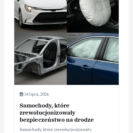
w
p
i
s
u
14 lipca, 2026
Samochody, które
zrewolucjonizowały
bezpieczeństwo na drodze
Samochody, które zrewolucjonizowały