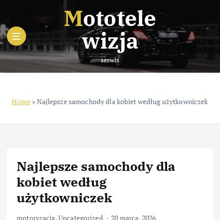
S
Mototele
k
i
wizja
p
t
serwis
o
c
o
n
Home
»
Najlepsze samochody dla kobiet według użytkowniczek
t
e
n
t
Najlepsze samochody dla
kobiet według
użytkowniczek
motoryzacja
,
Uncategorized
20 marca, 2026