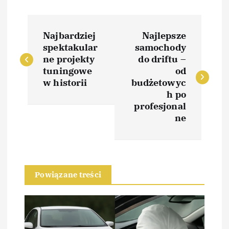
N
Najbardziej
Najlepsze
a
spektakular
samochody
ne projekty
do driftu –
w
tuningowe
od
w historii
budżetowyc
i
h po
profesjonal
ne
g
a
c
Powiązane treści
j
a