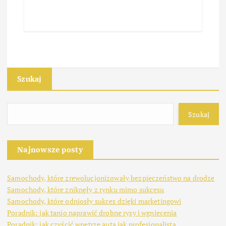
Szukaj
Szukaj
Najnowsze posty
Samochody, które zrewolucjonizowały bezpieczeństwo na drodze
Samochody, które zniknęły z rynku mimo sukcesu
Samochody, które odniosły sukces dzięki marketingowi
Poradnik: jak tanio naprawić drobne rysy i wgniecenia
Poradnik: jak czyścić wnętrze auta jak profesjonalista