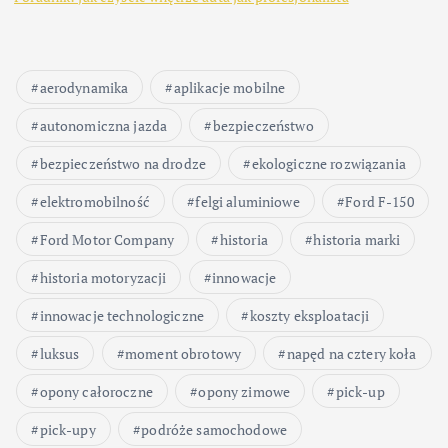
aerodynamika
aplikacje mobilne
autonomiczna jazda
bezpieczeństwo
bezpieczeństwo na drodze
ekologiczne rozwiązania
elektromobilność
felgi aluminiowe
Ford F-150
Ford Motor Company
historia
historia marki
historia motoryzacji
innowacje
innowacje technologiczne
koszty eksploatacji
luksus
moment obrotowy
napęd na cztery koła
opony całoroczne
opony zimowe
pick-up
pick-upy
podróże samochodowe