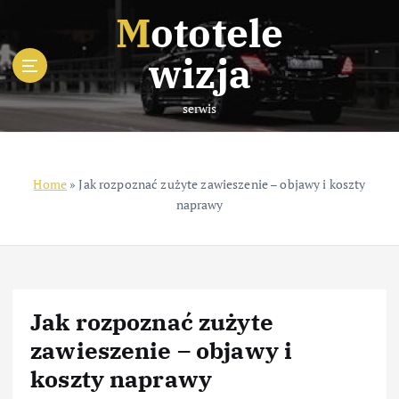
S
Mototele
k
i
wizja
p
t
serwis
o
c
o
n
Home
»
Jak rozpoznać zużyte zawieszenie – objawy i koszty
t
naprawy
e
n
t
Jak rozpoznać zużyte
zawieszenie – objawy i
koszty naprawy