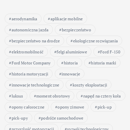
aerodynamika
aplikacje mobilne
autonomiczna jazda
bezpieczeństwo
bezpieczeństwo na drodze
ekologiczne rozwiązania
elektromobilność
felgi aluminiowe
Ford F-150
Ford Motor Company
historia
historia marki
historia motoryzacji
innowacje
innowacje technologiczne
koszty eksploatacji
luksus
moment obrotowy
napęd na cztery koła
opony całoroczne
opony zimowe
pick-up
pick-upy
podróże samochodowe
przyszłość motoryzacji
rozwój technologiczny