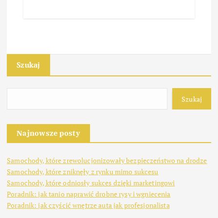
Szukaj
Szukaj
Najnowsze posty
Samochody, które zrewolucjonizowały bezpieczeństwo na drodze
Samochody, które zniknęły z rynku mimo sukcesu
Samochody, które odniosły sukces dzięki marketingowi
Poradnik: jak tanio naprawić drobne rysy i wgniecenia
Poradnik: jak czyścić wnętrze auta jak profesjonalista