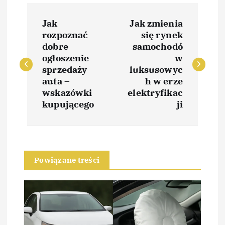
N
Jak
Jak zmienia
a
rozpoznać
się rynek
dobre
samochodó
w
ogłoszenie
w
sprzedaży
luksusowyc
i
auta –
h w erze
wskazówki
elektryfikac
kupującego
ji
g
a
c
Powiązane treści
j
a