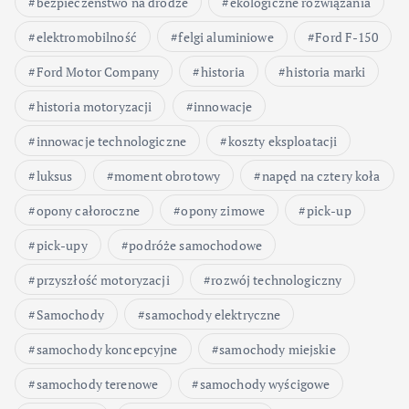
bezpieczeństwo na drodze
ekologiczne rozwiązania
elektromobilność
felgi aluminiowe
Ford F-150
Ford Motor Company
historia
historia marki
historia motoryzacji
innowacje
innowacje technologiczne
koszty eksploatacji
luksus
moment obrotowy
napęd na cztery koła
opony całoroczne
opony zimowe
pick-up
pick-upy
podróże samochodowe
przyszłość motoryzacji
rozwój technologiczny
Samochody
samochody elektryczne
samochody koncepcyjne
samochody miejskie
samochody terenowe
samochody wyścigowe