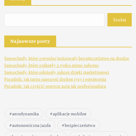
Szukaj
Najnowsze posty
Samochody, które zrewolucjonizowały bezpieczeństwo na drodze
Samochody, które zniknęły z rynku mimo sukcesu
Samochody, które odniosły sukces dzięki marketingowi
Poradnik: jak tanio naprawić drobne rysy i wgniecenia
Poradnik: jak czyścić wnętrze auta jak profesjonalista
aerodynamika
aplikacje mobilne
autonomiczna jazda
bezpieczeństwo