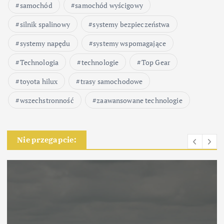
samochód
samochód wyścigowy
silnik spalinowy
systemy bezpieczeństwa
systemy napędu
systemy wspomagające
Technologia
technologie
Top Gear
toyota hilux
trasy samochodowe
wszechstronność
zaawansowane technologie
Nie przegapcie: