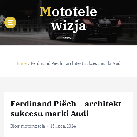
S
Mototele
k
i
wizja
p
t
serwis
o
c
o
n
Home
»
Ferdinand Piëch – architekt sukcesu marki Audi
t
e
n
t
Ferdinand Piëch – architekt
sukcesu marki Audi
Blog
,
motoryzacja
13 lipca, 2024