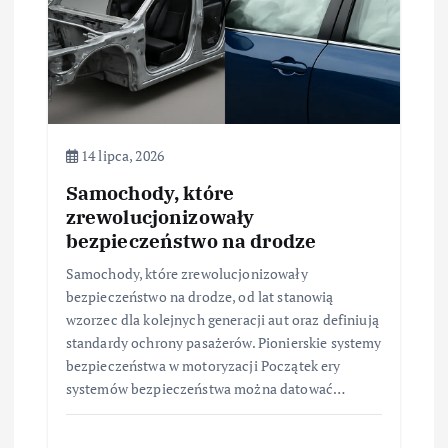
i
s
u
14 lipca, 2026
Samochody, które
zrewolucjonizowały
bezpieczeństwo na drodze
Samochody, które zrewolucjonizowały
bezpieczeństwo na drodze, od lat stanowią
wzorzec dla kolejnych generacji aut oraz definiują
standardy ochrony pasażerów. Pionierskie systemy
bezpieczeństwa w motoryzacji Początek ery
systemów bezpieczeństwa można datować…