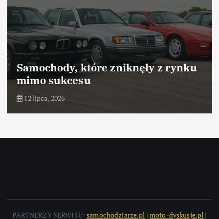
 z rynku
Samochody, które odniosły 
dzięki marketingowi
10 lipca, 2026
PARTNERZY SERWISU:
samochodziarze.pl
|
moto-dyskusje.pl
|