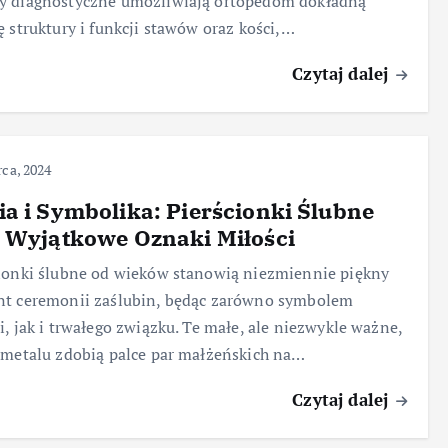
y diagnostyczne umożliwiają ortopedom dokładną
ę struktury i funkcji stawów oraz kości,…
Czytaj dalej
ca, 2024
a i Symbolika: Pierścionki Ślubne
 Wyjątkowe Oznaki Miłości
ionki ślubne od wieków stanowią niezmiennie piękny
nt ceremonii zaślubin, będąc zarówno symbolem
i, jak i trwałego związku. Te małe, ale niezwykle ważne,
 metalu zdobią palce par małżeńskich na…
Czytaj dalej