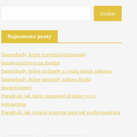
Szukaj
Najnowsze posty
Samochody, które zrewolucjonizowały
bezpieczeństwo na drodze
Samochody, które zniknęły z rynku mimo sukcesu
Samochody, które odniosły sukces dzięki
marketingowi
Poradnik: jak tanio naprawić drobne rysy i
wgniecenia
Poradnik: jak czyścić wnętrze auta jak profesjonalista