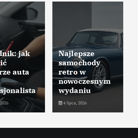
nik: jak
Najlepsze
ić
samochody
rze auta
retro w
nowoczesnym
sjonalista
wydaniu
 2026
4 lipca, 2026