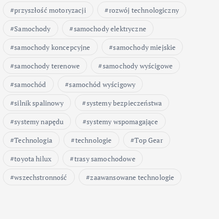
przyszłość motoryzacji
rozwój technologiczny
Samochody
samochody elektryczne
samochody koncepcyjne
samochody miejskie
samochody terenowe
samochody wyścigowe
samochód
samochód wyścigowy
silnik spalinowy
systemy bezpieczeństwa
systemy napędu
systemy wspomagające
Technologia
technologie
Top Gear
toyota hilux
trasy samochodowe
wszechstronność
zaawansowane technologie