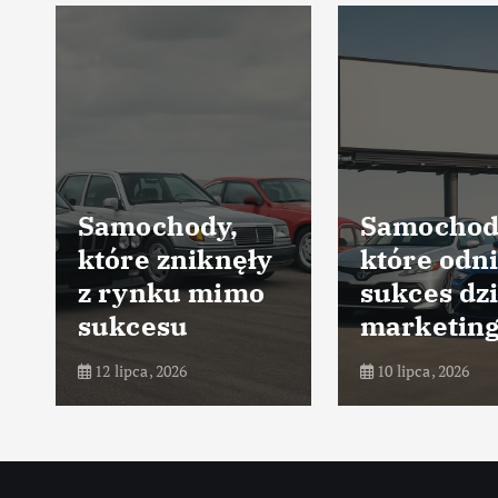
Samochody,
Samochod
które zniknęły
które odni
z rynku mimo
sukces dz
sukcesu
marketin
12 lipca, 2026
10 lipca, 2026