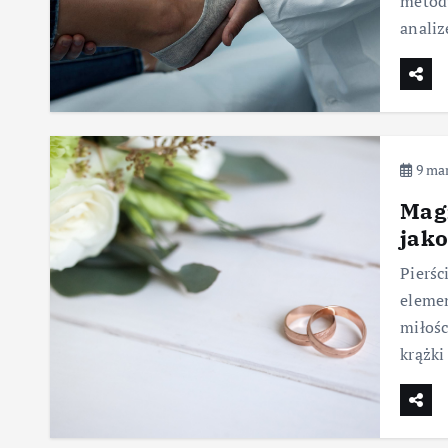
metod
analiz
9 mar
Magi
jako
Pierśc
eleme
miłośc
krążki