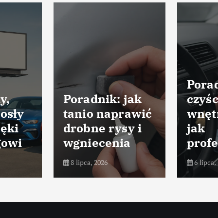
Porad
y,
Poradnik: jak
czyśc
osły
tanio naprawić
wnęt
ięki
drobne rysy i
jak
gowi
wgniecenia
profe
8 lipca, 2026
6 lipca,