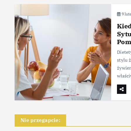
9 lut
Kied
Sytu
Pom
Diete
stylu 
żywien
właści
Nie przegapcie: