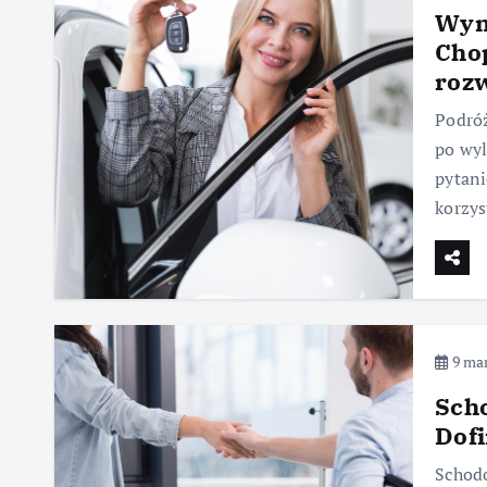
Wyn
Chop
rozw
Podróż
po wyl
pytani
korzys
9 mar
Scho
Dof
Schodo