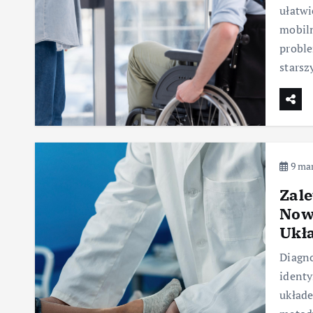
ułatwi
mobiln
proble
starsz
9 mar
Zale
Now
Ukł
Diagno
identy
układ