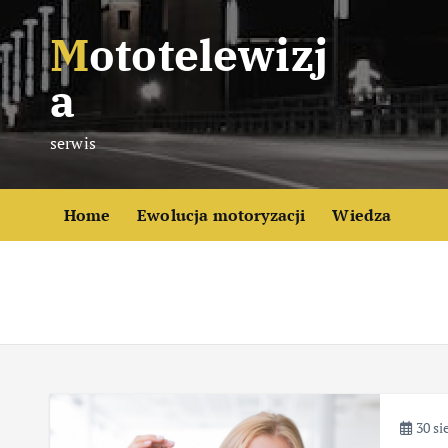
S
Mototelewizj
k
i
a
p
t
serwis
o
c
o
Home
Ewolucja motoryzacji
Wiedza
n
t
e
n
t
30 si