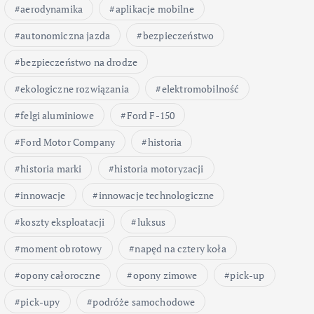
aerodynamika
aplikacje mobilne
autonomiczna jazda
bezpieczeństwo
bezpieczeństwo na drodze
ekologiczne rozwiązania
elektromobilność
felgi aluminiowe
Ford F-150
Ford Motor Company
historia
historia marki
historia motoryzacji
innowacje
innowacje technologiczne
koszty eksploatacji
luksus
moment obrotowy
napęd na cztery koła
opony całoroczne
opony zimowe
pick-up
pick-upy
podróże samochodowe