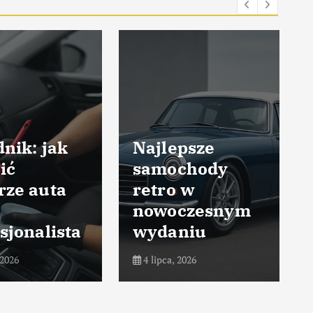
nik: jak
Najlepsze
ić
samochody
rze auta
retro w
nowoczesnym
sjonalista
wydaniu
 2026
4 lipca, 2026