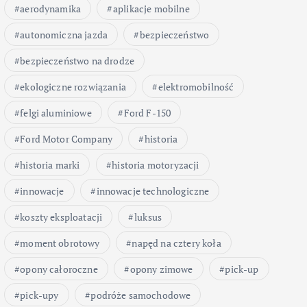
aerodynamika
aplikacje mobilne
autonomiczna jazda
bezpieczeństwo
bezpieczeństwo na drodze
ekologiczne rozwiązania
elektromobilność
felgi aluminiowe
Ford F-150
Ford Motor Company
historia
historia marki
historia motoryzacji
innowacje
innowacje technologiczne
koszty eksploatacji
luksus
moment obrotowy
napęd na cztery koła
opony całoroczne
opony zimowe
pick-up
pick-upy
podróże samochodowe