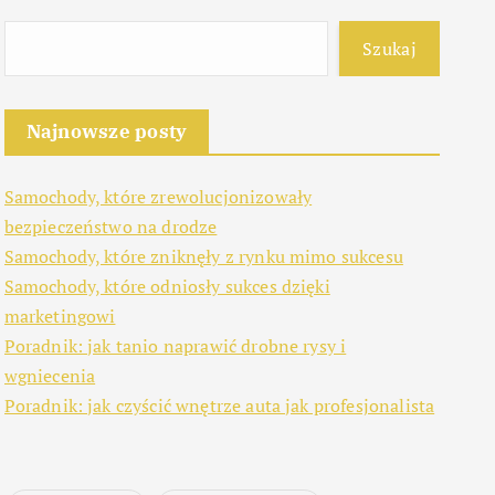
Szukaj
Najnowsze posty
Samochody, które zrewolucjonizowały
bezpieczeństwo na drodze
Samochody, które zniknęły z rynku mimo sukcesu
Samochody, które odniosły sukces dzięki
marketingowi
Poradnik: jak tanio naprawić drobne rysy i
wgniecenia
Poradnik: jak czyścić wnętrze auta jak profesjonalista