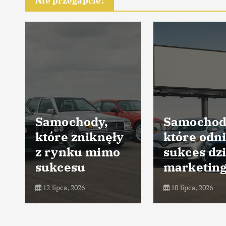
Nie przegapcie:
Samochody,
Samochod
które zniknęły
które odni
z rynku mimo
sukces dz
sukcesu
marketin
12 lipca, 2026
10 lipca, 2026