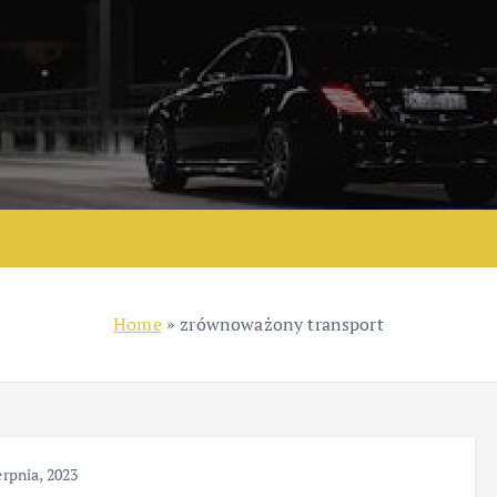
Home
»
zrównoważony transport
erpnia, 2023