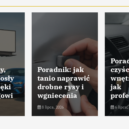
Porad
y,
Poradnik: jak
czyśc
osły
tanio naprawić
wnęt
ięki
drobne rysy i
jak
gowi
wgniecenia
profe
8 lipca, 2026
6 lipca,