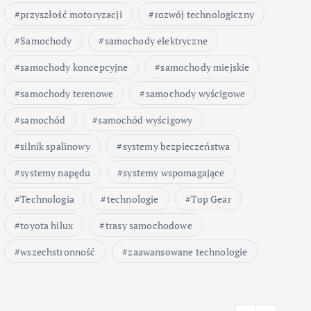
przyszłość motoryzacji
rozwój technologiczny
Samochody
samochody elektryczne
samochody koncepcyjne
samochody miejskie
samochody terenowe
samochody wyścigowe
samochód
samochód wyścigowy
silnik spalinowy
systemy bezpieczeństwa
systemy napędu
systemy wspomagające
Technologia
technologie
Top Gear
toyota hilux
trasy samochodowe
wszechstronność
zaawansowane technologie