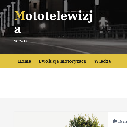
S
Mototelewizj
k
i
a
p
t
serwis
o
c
o
Home
Ewolucja motoryzacji
Wiedza
n
t
e
n
t
16 si