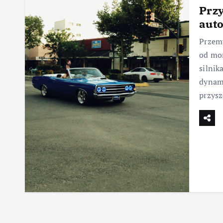
Przy
auto
Przemy
od mo
silnik
dynami
przysz