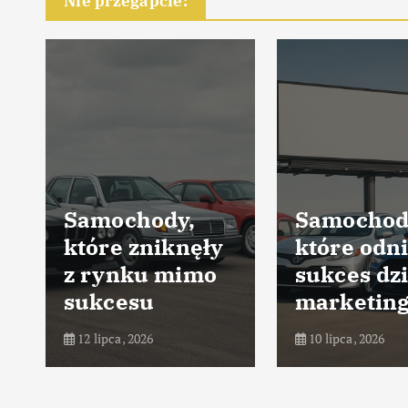
Nie przegapcie:
Samochody,
Samochod
które zniknęły
które odni
z rynku mimo
sukces dz
sukcesu
marketin
12 lipca, 2026
10 lipca, 2026