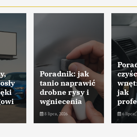
Porad
y,
Poradnik: jak
czyśc
osły
tanio naprawić
wnęt
ięki
drobne rysy i
jak
gowi
wgniecenia
profe
8 lipca, 2026
6 lipca,