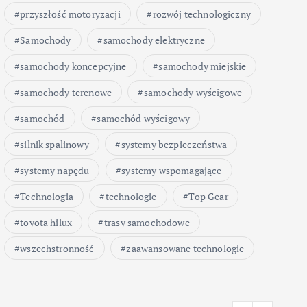
przyszłość motoryzacji
rozwój technologiczny
Samochody
samochody elektryczne
samochody koncepcyjne
samochody miejskie
samochody terenowe
samochody wyścigowe
samochód
samochód wyścigowy
silnik spalinowy
systemy bezpieczeństwa
systemy napędu
systemy wspomagające
Technologia
technologie
Top Gear
toyota hilux
trasy samochodowe
wszechstronność
zaawansowane technologie