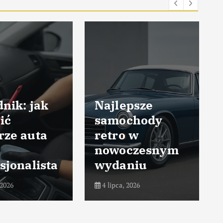
nik: jak
Najlepsze
ić
samochody
rze auta
retro w
nowoczesnym
sjonalista
wydaniu
 2026
4 lipca, 2026