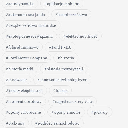
aerodynamika
aplikacje mobilne
autonomiczna jazda
bezpieczeństwo
bezpieczeństwo na drodze
ekologiczne rozwiązania
elektromobilność
felgi aluminiowe
Ford F-150
Ford Motor Company
historia
historia marki
historia motoryzacji
innowacje
innowacje technologiczne
koszty eksploatacji
luksus
moment obrotowy
napęd na cztery koła
opony całoroczne
opony zimowe
pick-up
pick-upy
podróże samochodowe