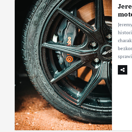
Jere
mot
Jeremy
histor
charak
bezko
sprawi