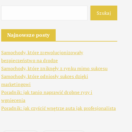
Szukaj
Najnowsze posty
Samochody, które zrewolucjonizowały
bezpieczeństwo na drodze
Samochody, które zniknęły z rynku mimo sukcesu
Samochody, które odniosły sukces dzięki
marketingowi
Poradnik: jak tanio naprawić drobne rysy i
wgniecenia
Poradnik: jak czyścić wnętrze auta jak profesjonalista