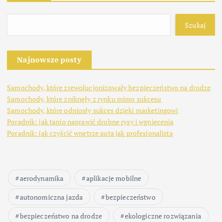
Szukaj
Najnowsze posty
Samochody, które zrewolucjonizowały bezpieczeństwo na drodze
Samochody, które zniknęły z rynku mimo sukcesu
Samochody, które odniosły sukces dzięki marketingowi
Poradnik: jak tanio naprawić drobne rysy i wgniecenia
Poradnik: jak czyścić wnętrze auta jak profesjonalista
aerodynamika
aplikacje mobilne
autonomiczna jazda
bezpieczeństwo
bezpieczeństwo na drodze
ekologiczne rozwiązania