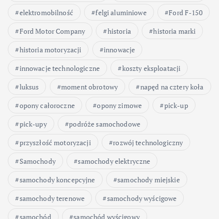
elektromobilność
felgi aluminiowe
Ford F-150
Ford Motor Company
historia
historia marki
historia motoryzacji
innowacje
innowacje technologiczne
koszty eksploatacji
luksus
moment obrotowy
napęd na cztery koła
opony całoroczne
opony zimowe
pick-up
pick-upy
podróże samochodowe
przyszłość motoryzacji
rozwój technologiczny
Samochody
samochody elektryczne
samochody koncepcyjne
samochody miejskie
samochody terenowe
samochody wyścigowe
samochód
samochód wyścigowy