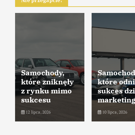
Nie przegapcie:
Samochody,
Samochod
które zniknęły
które odni
z rynku mimo
sukces dz
sukcesu
marketin
12 lipca, 2026
10 lipca, 2026