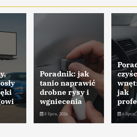
Porad
y,
Poradnik: jak
czyśc
osły
tanio naprawić
wnęt
ięki
drobne rysy i
jak
gowi
wgniecenia
profe
8 lipca, 2026
6 lipca,