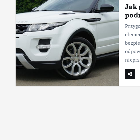
Jak 
pod
Przygo
elemen
bezpie
odpowi
niepr