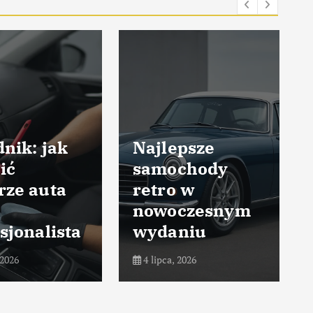
nik: jak
Najlepsze
ić
samochody
rze auta
retro w
nowoczesnym
sjonalista
wydaniu
 2026
4 lipca, 2026