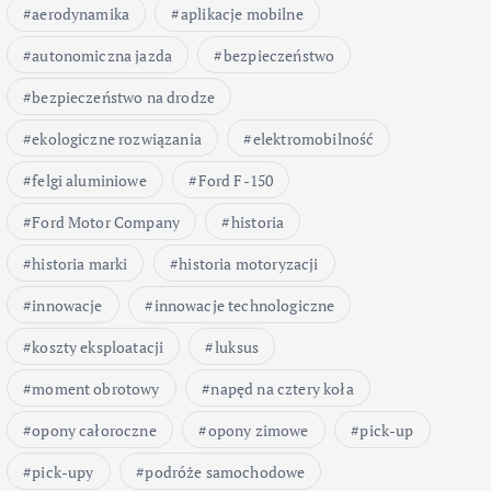
aerodynamika
aplikacje mobilne
autonomiczna jazda
bezpieczeństwo
bezpieczeństwo na drodze
ekologiczne rozwiązania
elektromobilność
felgi aluminiowe
Ford F-150
Ford Motor Company
historia
historia marki
historia motoryzacji
innowacje
innowacje technologiczne
koszty eksploatacji
luksus
moment obrotowy
napęd na cztery koła
opony całoroczne
opony zimowe
pick-up
pick-upy
podróże samochodowe