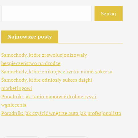
Szukaj
Najnowsze posty
Samochody, które zrewolucjonizowały
bezpieczeństwo na drodze
Samochody, które zniknęły z rynku mimo sukcesu
Samochody, które odniosły sukces dzięki
marketingowi
Poradnik: jak tanio naprawić drobne rysy i
wgniecenia
Poradnik: jak czyścić wnętrze auta jak profesjonalista