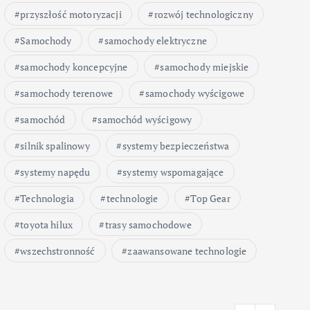
przyszłość motoryzacji
rozwój technologiczny
Samochody
samochody elektryczne
samochody koncepcyjne
samochody miejskie
samochody terenowe
samochody wyścigowe
samochód
samochód wyścigowy
silnik spalinowy
systemy bezpieczeństwa
systemy napędu
systemy wspomagające
Technologia
technologie
Top Gear
toyota hilux
trasy samochodowe
wszechstronność
zaawansowane technologie