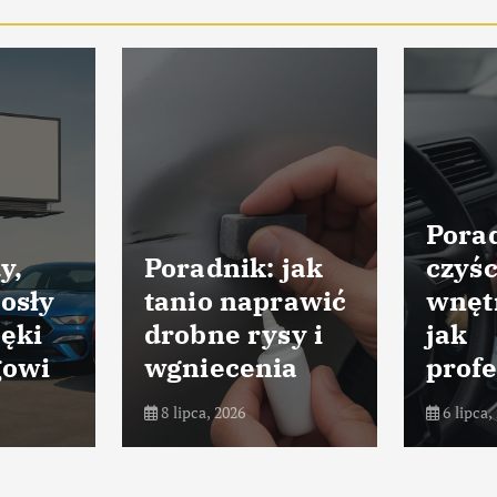
Porad
y,
Poradnik: jak
czyśc
osły
tanio naprawić
wnęt
ięki
drobne rysy i
jak
gowi
wgniecenia
profe
8 lipca, 2026
6 lipca,