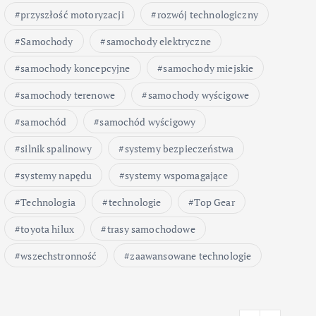
przyszłość motoryzacji
rozwój technologiczny
Samochody
samochody elektryczne
samochody koncepcyjne
samochody miejskie
samochody terenowe
samochody wyścigowe
samochód
samochód wyścigowy
silnik spalinowy
systemy bezpieczeństwa
systemy napędu
systemy wspomagające
Technologia
technologie
Top Gear
toyota hilux
trasy samochodowe
wszechstronność
zaawansowane technologie