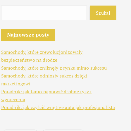
Szukaj
Najnowsze posty
Samochody, które zrewolucjonizowały
bezpieczeństwo na drodze
Samochody, które zniknęły z rynku mimo sukcesu
Samochody, które odniosły sukces dzięki
marketingowi
Poradnik: jak tanio naprawić drobne rysy i
wgniecenia
Poradnik: jak czyścić wnętrze auta jak profesjonalista