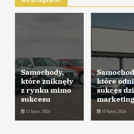
Nie przegapcie:
Samochody,
Samochod
które zniknęły
które odni
z rynku mimo
sukces dz
sukcesu
marketin
12 lipca, 2026
10 lipca, 2026