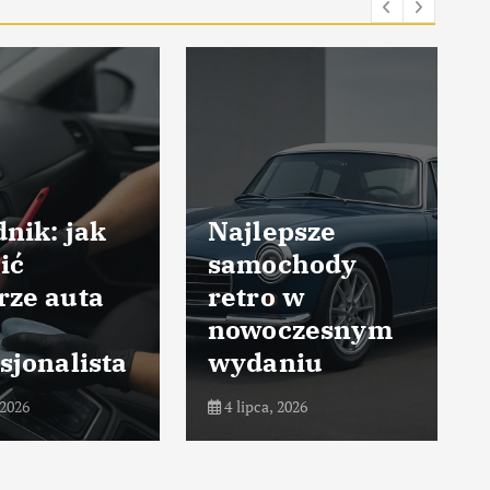
nik: jak
Najlepsze
ić
samochody
rze auta
retro w
nowoczesnym
sjonalista
wydaniu
 2026
4 lipca, 2026