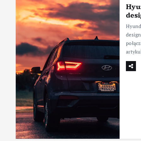
Hyun
des
Hyunda
design
połącz
artyku