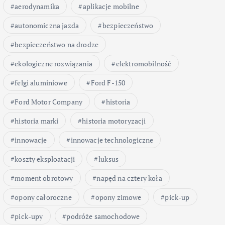
aerodynamika
aplikacje mobilne
autonomiczna jazda
bezpieczeństwo
bezpieczeństwo na drodze
ekologiczne rozwiązania
elektromobilność
felgi aluminiowe
Ford F-150
Ford Motor Company
historia
historia marki
historia motoryzacji
innowacje
innowacje technologiczne
koszty eksploatacji
luksus
moment obrotowy
napęd na cztery koła
opony całoroczne
opony zimowe
pick-up
pick-upy
podróże samochodowe