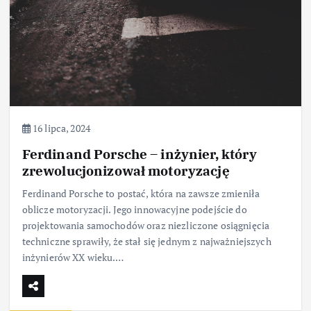
16 lipca, 2024
Ferdinand Porsche – inżynier, który
zrewolucjonizował motoryzację
Ferdinand Porsche to postać, która na zawsze zmieniła
oblicze motoryzacji. Jego innowacyjne podejście do
projektowania samochodów oraz niezliczone osiągnięcia
techniczne sprawiły, że stał się jednym z najważniejszych
inżynierów XX wieku.…