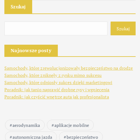
Szukaj
Szukaj
Najnowsze posty
Samochody, które zrewolucjonizowały bezpieczeństwo na drodze
Samochody, które zniknęły z rynku mimo sukcesu
Samochody, które odniosły sukces dzięki marketingowi
Poradnik: jak tanio naprawić drobne rysy i wgniecenia
Poradnik: jak czyścić wnętrze auta jak profesjonalista
aerodynamika
aplikacje mobilne
autonomiczna jazda
bezpieczeństwo