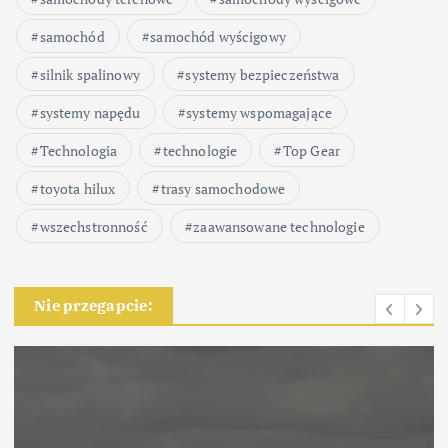
samochód
samochód wyścigowy
silnik spalinowy
systemy bezpieczeństwa
systemy napędu
systemy wspomagające
Technologia
technologie
Top Gear
toyota hilux
trasy samochodowe
wszechstronność
zaawansowane technologie
Nie przegapcie: