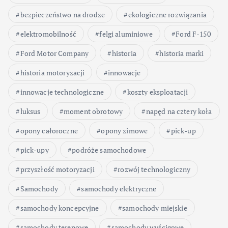
bezpieczeństwo na drodze
ekologiczne rozwiązania
elektromobilność
felgi aluminiowe
Ford F-150
Ford Motor Company
historia
historia marki
historia motoryzacji
innowacje
innowacje technologiczne
koszty eksploatacji
luksus
moment obrotowy
napęd na cztery koła
opony całoroczne
opony zimowe
pick-up
pick-upy
podróże samochodowe
przyszłość motoryzacji
rozwój technologiczny
Samochody
samochody elektryczne
samochody koncepcyjne
samochody miejskie
samochody terenowe
samochody wyścigowe