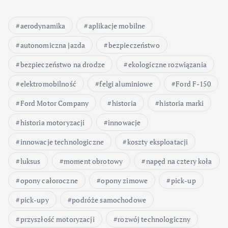
aerodynamika
aplikacje mobilne
autonomiczna jazda
bezpieczeństwo
bezpieczeństwo na drodze
ekologiczne rozwiązania
elektromobilność
felgi aluminiowe
Ford F-150
Ford Motor Company
historia
historia marki
historia motoryzacji
innowacje
innowacje technologiczne
koszty eksploatacji
luksus
moment obrotowy
napęd na cztery koła
opony całoroczne
opony zimowe
pick-up
pick-upy
podróże samochodowe
przyszłość motoryzacji
rozwój technologiczny