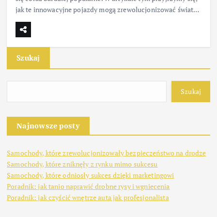
jak te innowacyjne pojazdy mogą zrewolucjonizować świat…
Szukaj
Szukaj
Najnowsze posty
Samochody, które zrewolucjonizowały bezpieczeństwo na drodze
Samochody, które zniknęły z rynku mimo sukcesu
Samochody, które odniosły sukces dzięki marketingowi
Poradnik: jak tanio naprawić drobne rysy i wgniecenia
Poradnik: jak czyścić wnętrze auta jak profesjonalista