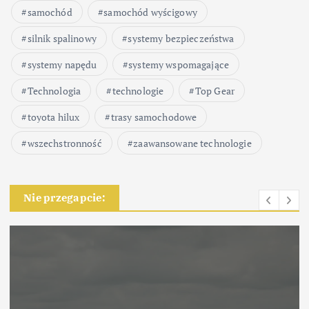
samochód
samochód wyścigowy
silnik spalinowy
systemy bezpieczeństwa
systemy napędu
systemy wspomagające
Technologia
technologie
Top Gear
toyota hilux
trasy samochodowe
wszechstronność
zaawansowane technologie
Nie przegapcie: