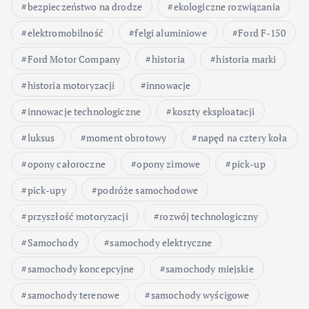
bezpieczeństwo na drodze
ekologiczne rozwiązania
elektromobilność
felgi aluminiowe
Ford F-150
Ford Motor Company
historia
historia marki
historia motoryzacji
innowacje
innowacje technologiczne
koszty eksploatacji
luksus
moment obrotowy
napęd na cztery koła
opony całoroczne
opony zimowe
pick-up
pick-upy
podróże samochodowe
przyszłość motoryzacji
rozwój technologiczny
Samochody
samochody elektryczne
samochody koncepcyjne
samochody miejskie
samochody terenowe
samochody wyścigowe