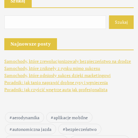
Szukaj
Szukaj
Najnowsze posty
Samochody, które zrewolucjonizowały bezpieczeństwo na drodze
Samochody, które zniknęły z rynku mimo sukcesu
Samochody, które odniosły sukces dzięki marketingowi
Poradnik: jak tanio naprawić drobne rysy i wgniecenia
Poradnik: jak czyścić wnętrze auta jak profesjonalista
aerodynamika
aplikacje mobilne
autonomiczna jazda
bezpieczeństwo