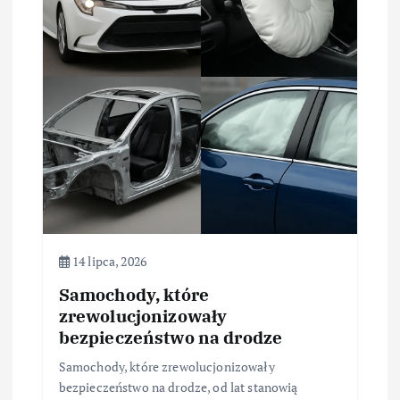
a
w
p
i
s
u
14 lipca, 2026
Samochody, które
zrewolucjonizowały
bezpieczeństwo na drodze
Samochody, które zrewolucjonizowały
bezpieczeństwo na drodze, od lat stanowią