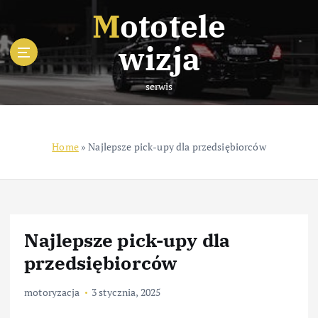
S
Mototele
k
i
wizja
p
t
serwis
o
c
o
n
Home
»
Najlepsze pick-upy dla przedsiębiorców
t
e
n
t
Najlepsze pick-upy dla
przedsiębiorców
motoryzacja
3 stycznia, 2025