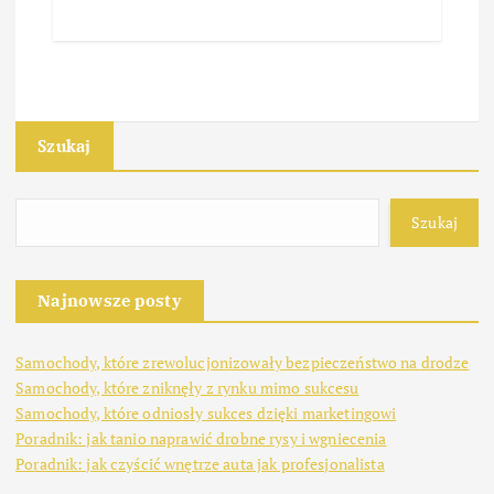
Szukaj
Szukaj
Najnowsze posty
Samochody, które zrewolucjonizowały bezpieczeństwo na drodze
Samochody, które zniknęły z rynku mimo sukcesu
Samochody, które odniosły sukces dzięki marketingowi
Poradnik: jak tanio naprawić drobne rysy i wgniecenia
Poradnik: jak czyścić wnętrze auta jak profesjonalista