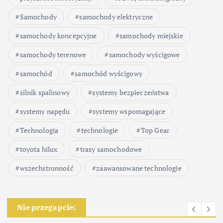
Samochody
samochody elektryczne
samochody koncepcyjne
samochody miejskie
samochody terenowe
samochody wyścigowe
samochód
samochód wyścigowy
silnik spalinowy
systemy bezpieczeństwa
systemy napędu
systemy wspomagające
Technologia
technologie
Top Gear
toyota hilux
trasy samochodowe
wszechstronność
zaawansowane technologie
Nie przegapcie: