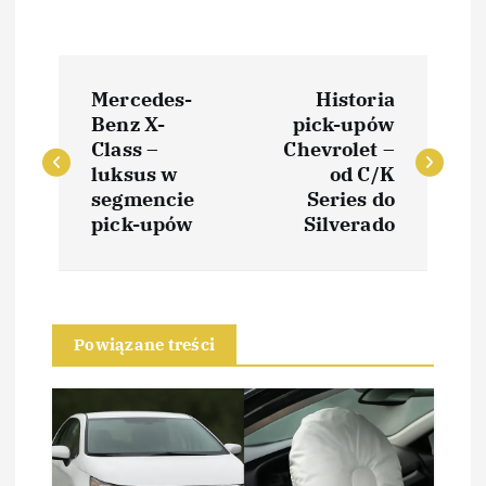
N
Mercedes-
Historia
a
Benz X-
pick-upów
Class –
Chevrolet –
w
luksus w
od C/K
segmencie
Series do
i
pick-upów
Silverado
g
a
Powiązane treści
c
j