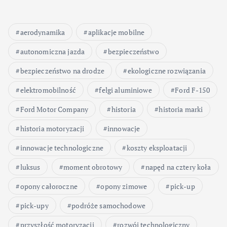
aerodynamika
aplikacje mobilne
autonomiczna jazda
bezpieczeństwo
bezpieczeństwo na drodze
ekologiczne rozwiązania
elektromobilność
felgi aluminiowe
Ford F-150
Ford Motor Company
historia
historia marki
historia motoryzacji
innowacje
innowacje technologiczne
koszty eksploatacji
luksus
moment obrotowy
napęd na cztery koła
opony całoroczne
opony zimowe
pick-up
pick-upy
podróże samochodowe
przyszłość motoryzacji
rozwój technologiczny