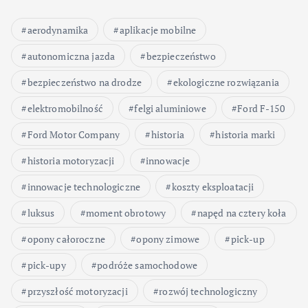
aerodynamika
aplikacje mobilne
autonomiczna jazda
bezpieczeństwo
bezpieczeństwo na drodze
ekologiczne rozwiązania
elektromobilność
felgi aluminiowe
Ford F-150
Ford Motor Company
historia
historia marki
historia motoryzacji
innowacje
innowacje technologiczne
koszty eksploatacji
luksus
moment obrotowy
napęd na cztery koła
opony całoroczne
opony zimowe
pick-up
pick-upy
podróże samochodowe
przyszłość motoryzacji
rozwój technologiczny