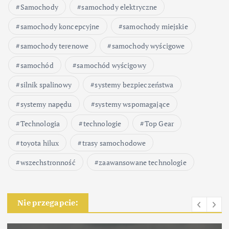
Samochody
samochody elektryczne
samochody koncepcyjne
samochody miejskie
samochody terenowe
samochody wyścigowe
samochód
samochód wyścigowy
silnik spalinowy
systemy bezpieczeństwa
systemy napędu
systemy wspomagające
Technologia
technologie
Top Gear
toyota hilux
trasy samochodowe
wszechstronność
zaawansowane technologie
Nie przegapcie: