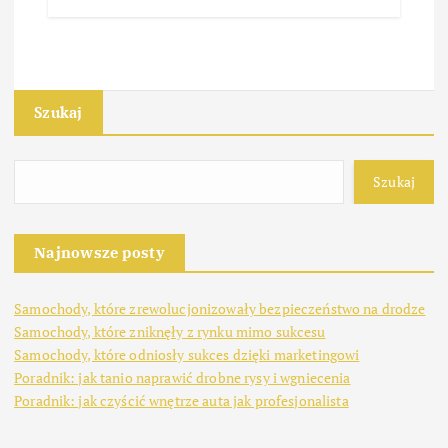
Szukaj
Szukaj
Najnowsze posty
Samochody, które zrewolucjonizowały bezpieczeństwo na drodze
Samochody, które zniknęły z rynku mimo sukcesu
Samochody, które odniosły sukces dzięki marketingowi
Poradnik: jak tanio naprawić drobne rysy i wgniecenia
Poradnik: jak czyścić wnętrze auta jak profesjonalista