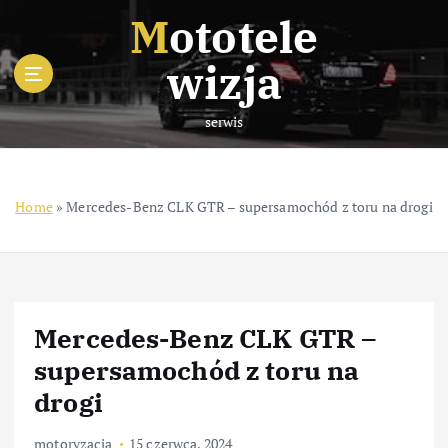
S
Mototele
k
i
wizja
p
t
serwis
o
c
o
n
Home
»
Mercedes-Benz CLK GTR – supersamochód z toru na drogi
t
e
n
t
Mercedes-Benz CLK GTR –
supersamochód z toru na
drogi
motoryzacja
15 czerwca, 2024