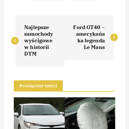
N
Najlepsze
Ford GT40 –
a
samochody
amerykańs
wyścigowe
ka legenda
w
w historii
Le Mans
DTM
i
g
Powiązane treści
a
c
j