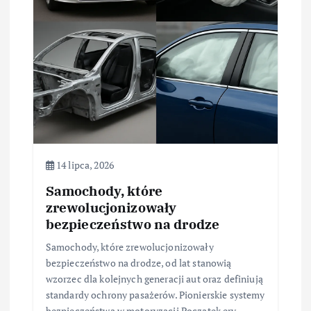
p
i
s
u
14 lipca, 2026
Samochody, które
zrewolucjonizowały
bezpieczeństwo na drodze
Samochody, które zrewolucjonizowały
bezpieczeństwo na drodze, od lat stanowią
wzorzec dla kolejnych generacji aut oraz definiują
standardy ochrony pasażerów. Pionierskie systemy
bezpieczeństwa w motoryzacji Początek ery