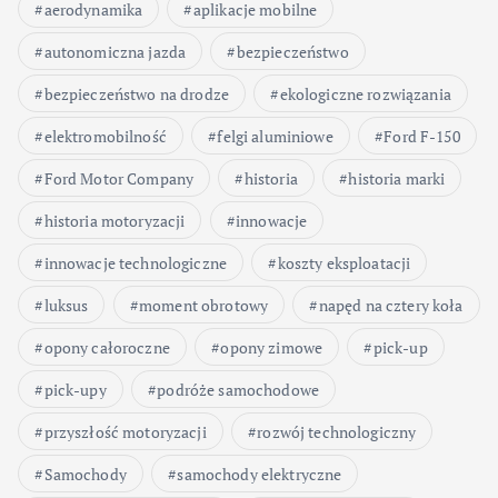
aerodynamika
aplikacje mobilne
autonomiczna jazda
bezpieczeństwo
bezpieczeństwo na drodze
ekologiczne rozwiązania
elektromobilność
felgi aluminiowe
Ford F-150
Ford Motor Company
historia
historia marki
historia motoryzacji
innowacje
innowacje technologiczne
koszty eksploatacji
luksus
moment obrotowy
napęd na cztery koła
opony całoroczne
opony zimowe
pick-up
pick-upy
podróże samochodowe
przyszłość motoryzacji
rozwój technologiczny
Samochody
samochody elektryczne