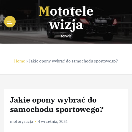
S
Mototele
k
i
wizja
p
t
serwis
o
c
o
n
Home
»
Jakie opony wybrać do samochodu sportowego?
t
e
n
t
Jakie opony wybrać do
samochodu sportowego?
motoryzacja
4 września, 2024