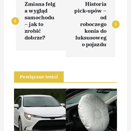
Zmiana felg
Historia
a
a wygląd
pick-upów –
samochodu
od
w
– jak to
roboczego
zrobić
konia do
i
dobrze?
luksusoweg
o pojazdu
g
a
Powiązane treści
c
j
a
w