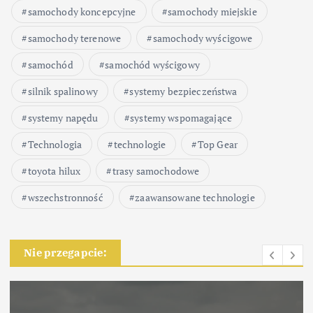
samochody koncepcyjne
samochody miejskie
samochody terenowe
samochody wyścigowe
samochód
samochód wyścigowy
silnik spalinowy
systemy bezpieczeństwa
systemy napędu
systemy wspomagające
Technologia
technologie
Top Gear
toyota hilux
trasy samochodowe
wszechstronność
zaawansowane technologie
Nie przegapcie: