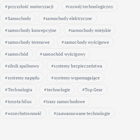
przyszłość motoryzacji
rozwój technologiczny
Samochody
samochody elektryczne
samochody koncepcyjne
samochody miejskie
samochody terenowe
samochody wyścigowe
samochód
samochód wyścigowy
silnik spalinowy
systemy bezpieczeństwa
systemy napędu
systemy wspomagające
Technologia
technologie
Top Gear
toyota hilux
trasy samochodowe
wszechstronność
zaawansowane technologie