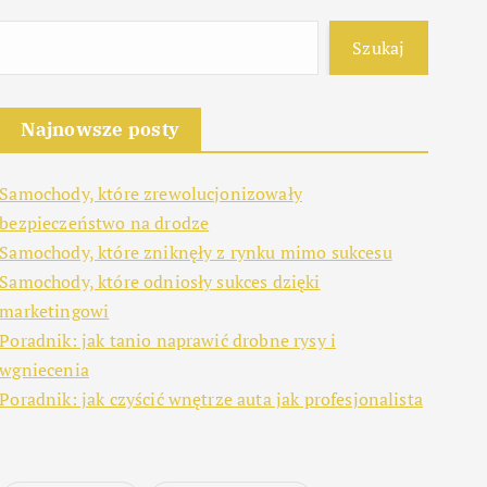
Szukaj
Najnowsze posty
Samochody, które zrewolucjonizowały
bezpieczeństwo na drodze
Samochody, które zniknęły z rynku mimo sukcesu
Samochody, które odniosły sukces dzięki
marketingowi
Poradnik: jak tanio naprawić drobne rysy i
wgniecenia
Poradnik: jak czyścić wnętrze auta jak profesjonalista