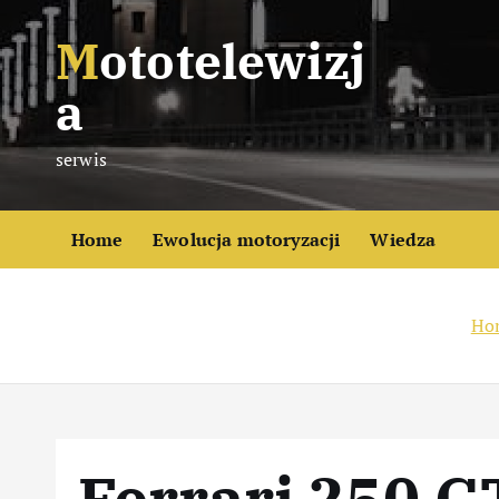
S
Mototelewizj
k
i
a
p
t
serwis
o
c
o
Home
Ewolucja motoryzacji
Wiedza
n
t
e
Ho
n
t
Ferrari 250 G