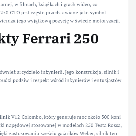
rnej, w filmach, książkach i grach wideo, co
i 250 GTO jest często przedstawiane jako symbol
twierdza jego wyjątkową pozycję w świecie motoryzacji.
ty Ferrari 250
wnież arcydzieło inżynierii. Jego konstrukcja, silnik i
ś budzi podziw i respekt wśród inżynierów i entuzjastów
silnik V12 Colombo, który generuje moc około 300 koni
stki napędowej stosowanej w modelach 250 Testa Rossa,
ięki zastosowaniu sześciu gaźników Weber, silnik ten