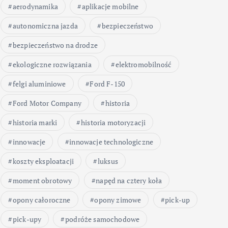
aerodynamika
aplikacje mobilne
autonomiczna jazda
bezpieczeństwo
bezpieczeństwo na drodze
ekologiczne rozwiązania
elektromobilność
felgi aluminiowe
Ford F-150
Ford Motor Company
historia
historia marki
historia motoryzacji
innowacje
innowacje technologiczne
koszty eksploatacji
luksus
moment obrotowy
napęd na cztery koła
opony całoroczne
opony zimowe
pick-up
pick-upy
podróże samochodowe