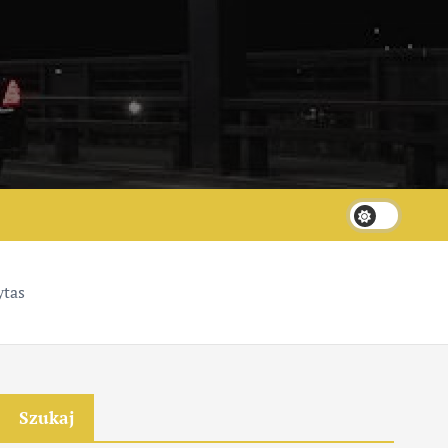
ytas
Szukaj