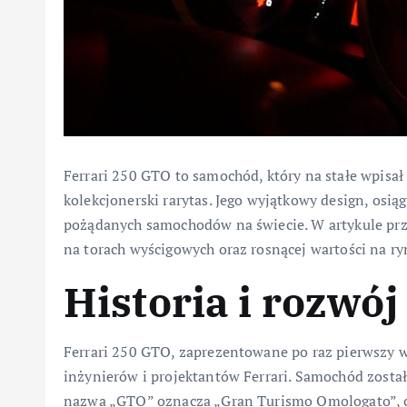
Ferrari 250 GTO to samochód, który na stałe wpisał 
kolekcjonerski rarytas. Jego wyjątkowy design, osiąg
pożądanych samochodów na świecie. W artykule przyj
na torach wyścigowych oraz rosnącej wartości na r
Historia i rozwó
Ferrari 250 GTO, zaprezentowane po raz pierwszy w
inżynierów i projektantów Ferrari. Samochód został
nazwa „GTO” oznacza „Gran Turismo Omologato”, 