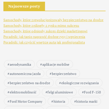
Najnowsze posty
Samochody, które zrewolucjonizowały bezpieczeństwo na drodze
Samochody, które zniknęły z rynku mimo sukcesu
Samochody, które odniosły sukces dzięki marketingowi
Poradnik: jak tanio naprawić drobne rysy i wgniecenia
Poradnik: jak czyścić wnętrze auta jak profesjonalista
aerodynamika
aplikacje mobilne
autonomiczna jazda
bezpieczeństwo
bezpieczeństwo na drodze
ekologiczne rozwiązania
elektromobilność
felgi aluminiowe
Ford F-150
Ford Motor Company
historia
historia marki