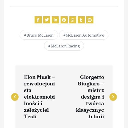
Bruce McLaren
McLaren Automotive
McLaren Racing
N
Elon Musk –
Giorgetto
a
rewolucjoni
Giugiaro –
sta
mistrz
w
elektromobi
designu i
lności i
twórca
i
założyciel
klasycznyc
Tesli
h linii
g