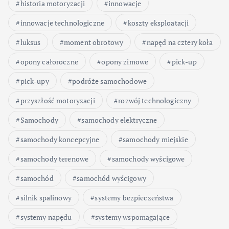
historia motoryzacji
innowacje
innowacje technologiczne
koszty eksploatacji
luksus
moment obrotowy
napęd na cztery koła
opony całoroczne
opony zimowe
pick-up
pick-upy
podróże samochodowe
przyszłość motoryzacji
rozwój technologiczny
Samochody
samochody elektryczne
samochody koncepcyjne
samochody miejskie
samochody terenowe
samochody wyścigowe
samochód
samochód wyścigowy
silnik spalinowy
systemy bezpieczeństwa
systemy napędu
systemy wspomagające