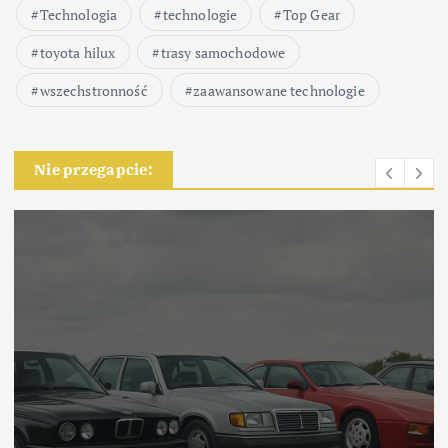
Technologia
technologie
Top Gear
toyota hilux
trasy samochodowe
wszechstronność
zaawansowane technologie
Nie przegapcie: