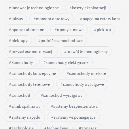
innowacje technologiczne
koszty eksploatacji
luksus
moment obrotowy
napęd na cztery koła
opony całoroczne
opony zimowe
pick-up
pick-upy
podróże samochodowe
przyszłość motoryzacji
rozwój technologiczny
Samochody
samochody elektryczne
samochody koncepcyjne
samochody miejskie
samochody terenowe
samochody wyścigowe
samochód
samochód wyścigowy
silnik spalinowy
systemy bezpieczeństwa
systemy napędu
systemy wspomagające
Technologia
technologie
Top Gear