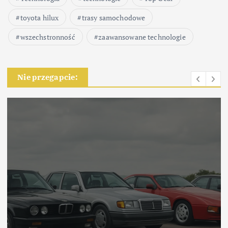
toyota hilux
trasy samochodowe
wszechstronność
zaawansowane technologie
Nie przegapcie: