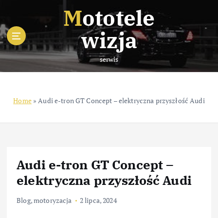
S
Mototele
k
i
wizja
p
t
serwis
o
c
o
n
Home
»
Audi e-tron GT Concept – elektryczna przyszłość Audi
t
e
n
t
Audi e-tron GT Concept –
elektryczna przyszłość Audi
Blog
,
motoryzacja
2 lipca, 2024