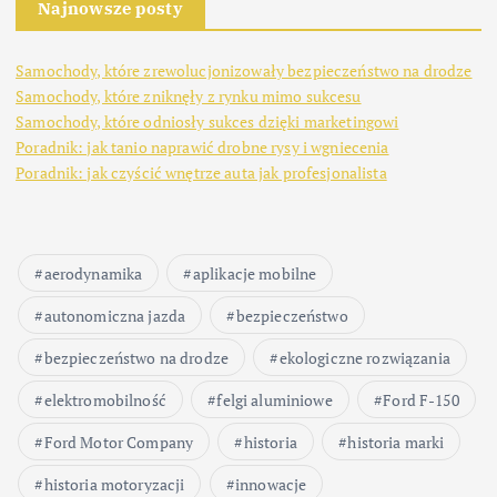
Najnowsze posty
Samochody, które zrewolucjonizowały bezpieczeństwo na drodze
Samochody, które zniknęły z rynku mimo sukcesu
Samochody, które odniosły sukces dzięki marketingowi
Poradnik: jak tanio naprawić drobne rysy i wgniecenia
Poradnik: jak czyścić wnętrze auta jak profesjonalista
aerodynamika
aplikacje mobilne
autonomiczna jazda
bezpieczeństwo
bezpieczeństwo na drodze
ekologiczne rozwiązania
elektromobilność
felgi aluminiowe
Ford F-150
Ford Motor Company
historia
historia marki
historia motoryzacji
innowacje