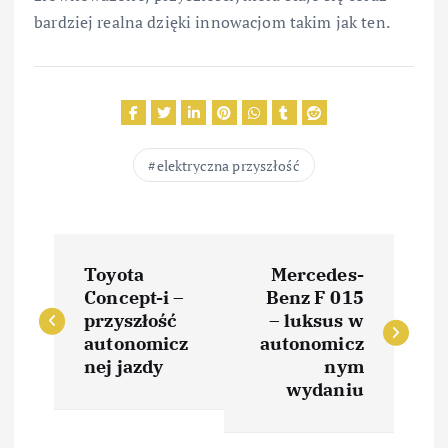
bardziej realna dzięki innowacjom takim jak ten.
elektryczna przyszłość
N
Toyota
Mercedes-
a
Concept-i –
Benz F 015
przyszłość
– luksus w
w
autonomicz
autonomicz
nej jazdy
nym
i
wydaniu