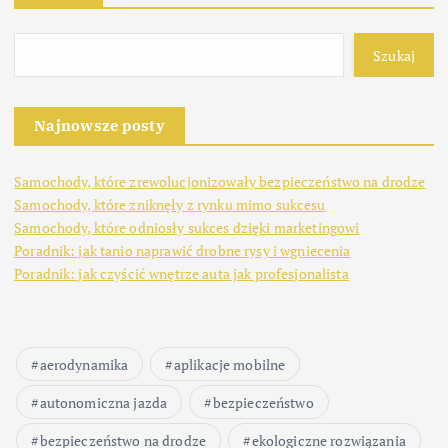
Szukaj
Najnowsze posty
Samochody, które zrewolucjonizowały bezpieczeństwo na drodze
Samochody, które zniknęły z rynku mimo sukcesu
Samochody, które odniosły sukces dzięki marketingowi
Poradnik: jak tanio naprawić drobne rysy i wgniecenia
Poradnik: jak czyścić wnętrze auta jak profesjonalista
aerodynamika
aplikacje mobilne
autonomiczna jazda
bezpieczeństwo
bezpieczeństwo na drodze
ekologiczne rozwiązania