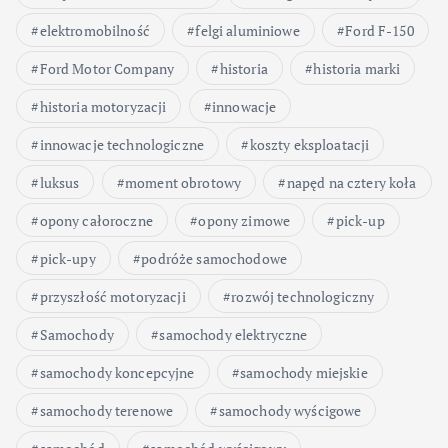
elektromobilność
felgi aluminiowe
Ford F-150
Ford Motor Company
historia
historia marki
historia motoryzacji
innowacje
innowacje technologiczne
koszty eksploatacji
luksus
moment obrotowy
napęd na cztery koła
opony całoroczne
opony zimowe
pick-up
pick-upy
podróże samochodowe
przyszłość motoryzacji
rozwój technologiczny
Samochody
samochody elektryczne
samochody koncepcyjne
samochody miejskie
samochody terenowe
samochody wyścigowe