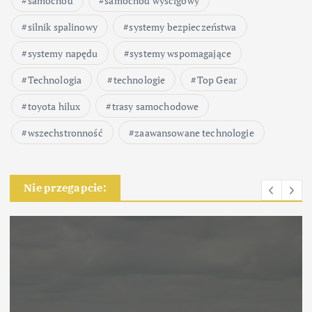
samochód
samochód wyścigowy
silnik spalinowy
systemy bezpieczeństwa
systemy napędu
systemy wspomagające
Technologia
technologie
Top Gear
toyota hilux
trasy samochodowe
wszechstronność
zaawansowane technologie
Nie przegapcie: