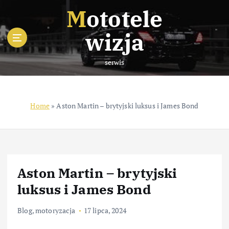
S
Mototele
k
i
wizja
p
t
serwis
o
c
o
n
Home
»
Aston Martin – brytyjski luksus i James Bond
t
e
n
t
Aston Martin – brytyjski
luksus i James Bond
Blog
,
motoryzacja
17 lipca, 2024