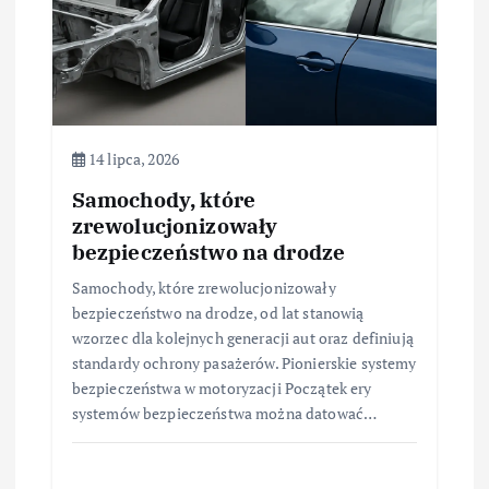
p
i
s
u
14 lipca, 2026
Samochody, które
zrewolucjonizowały
bezpieczeństwo na drodze
Samochody, które zrewolucjonizowały
bezpieczeństwo na drodze, od lat stanowią
wzorzec dla kolejnych generacji aut oraz definiują
standardy ochrony pasażerów. Pionierskie systemy
bezpieczeństwa w motoryzacji Początek ery
systemów bezpieczeństwa można datować…